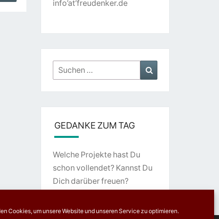
info’at’freudenker.de
Suchen
Suchen
nach:
GEDANKE ZUM TAG
Welche Projekte hast Du
schon vollendet? Kannst Du
Dich darüber freuen?
en Cookies, um unsere Website und unseren Service zu optimieren.